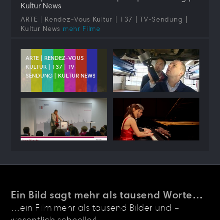
Kultur News
ARTE | Rendez-Vous Kultur | 137 | TV-Sendung |
Kultur News
mehr Filme
ARTE | RENDEZ-VOUS
KULTUR | 137 | TV-
SENDUNG | KULTUR NEWS
FILME FÜR WIRTSCHAFTS-
KOMMUNIKATION
FILME FÜR EVENTS &
FILME FÜR BÜHNE UND
KONGRESSE
SHOW
Ein Bild sagt mehr als tausend Worte…
…ein Film mehr als tausend Bilder und –