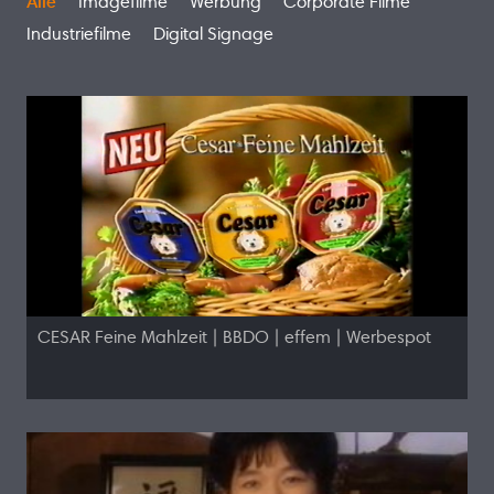
Alle
Imagefilme
Werbung
Corporate Filme
Industriefilme
Digital Signage
CESAR Feine Mahlzeit | BBDO | effem | Werbespot