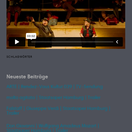
SCHLAGWÖRTER
Neueste Beiträge
ARTE | Rendez-Vous Kultur 039 | TV-Sendung
molto agitato | Staatsoper Hamburg | Trailer
Falstaff | Giuseppe Verdi | Staatsoper Hamburg |
Trailer
Don Giovanni | Wolfgang Amadeus Mozart |